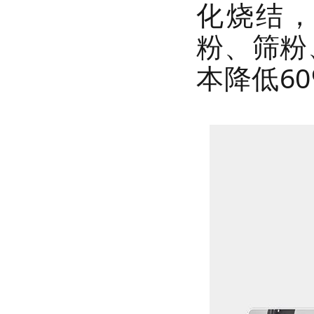
化烧结，
粉、筛粉
本降低6